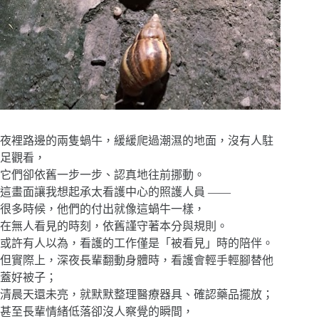
夜裡路邊的兩隻蝸牛，緩緩爬過潮濕的地面，沒有人駐
足觀看，
它們卻依舊一步一步、認真地往前挪動。
這畫面讓我想起承太看護中心的照護人員 ——
很多時候，他們的付出就像這蝸牛一樣，
在無人看見的時刻，依舊謹守著本分與規則。
或許有人以為，看護的工作僅是「被看見」時的陪伴。
但實際上，深夜長輩翻動身體時，看護會輕手輕腳替他
蓋好被子；
清晨天還未亮，就默默整理醫療器具、確認藥品擺放；
甚至長輩情緒低落卻沒人察覺的瞬間，