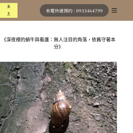
跳
來電快速預約 : 0933464799
至
主
要
內
容
《深夜裡的蝸牛與看護：無人注目的角落，依舊守著本
分》