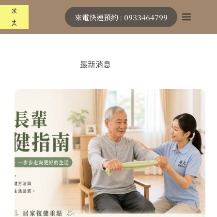
跳
來電快速預約 : 0933464799
至
主
要
內
容
最新消息