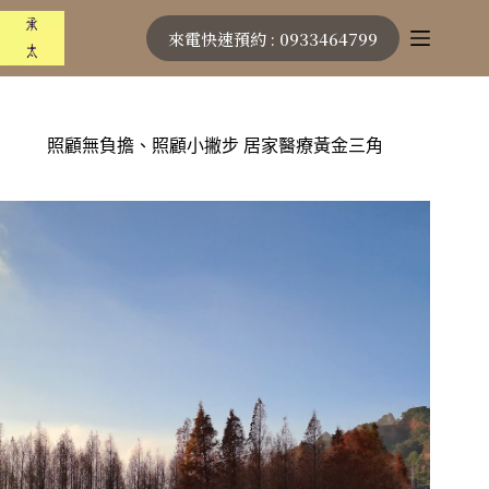
跳
來電快速預約 : 0933464799
至
主
要
內
容
照顧無負擔、照顧小撇步 居家醫療黃金三角