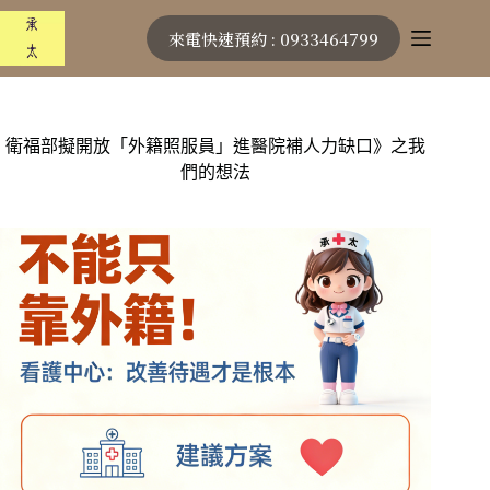
跳
來電快速預約 : 0933464799
至
主
要
內
容
衛福部擬開放「外籍照服員」進醫院補人力缺口》之我
們的想法