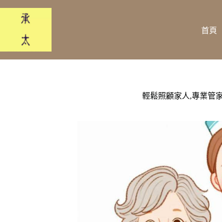
跳
至
主
首頁
要
內
容
輕鬆照顧家人,專業管