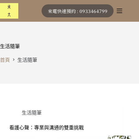
跳
來電快速預約 : 0933464799
至
主
要
內
容
生活隨筆
首頁
生活隨筆
生活隨筆
看護心聲：專業與溝通的雙重挑戰