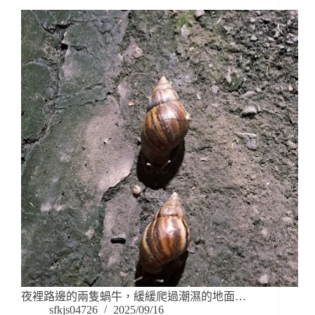
夜裡路邊的兩隻蝸牛，緩緩爬過潮濕的地面…
sfkjs04726
2025/09/16