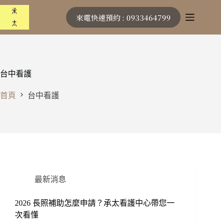
跳
來電快速預約 : 0933464799
至
主
要
內
容
台中看護
首頁
台中看護
最新消息
2026 長照補助怎麼申請？承太看護中心帶您一
次看懂