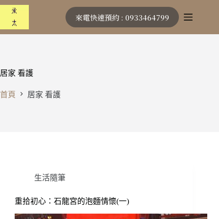
跳
來電快速預約 : 0933464799
至
主
要
內
容
居家 看護
首頁
居家 看護
生活隨筆
重拾初心：石龍宮的泡麵情懷(一)