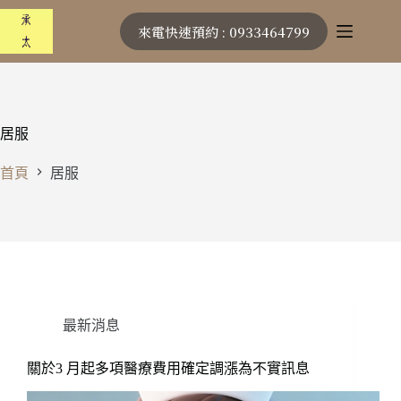
跳
來電快速預約 : 0933464799
至
主
要
內
容
居服
首頁
居服
最新消息
關於3 月起多項醫療費用確定調漲為不實訊息