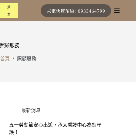
跳
來電快速預約 : 0933464799
至
主
要
內
容
照顧服務
首頁
照顧服務
最新消息
五一勞動節安心出遊，承太看護中心為您守
護！