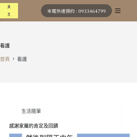
跳
來電快速預約 : 0933464799
至
主
要
內
容
看護
首頁
看護
生活隨筆
感謝家屬的肯定及回饋