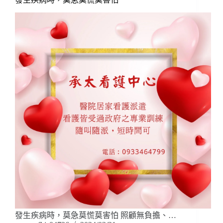
發生疾病時，莫急莫慌莫害怕 照顧無負擔、…