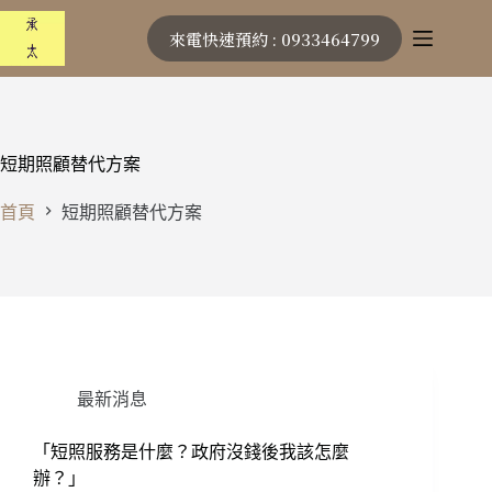
跳
來電快速預約 : 0933464799
至
主
要
內
容
短期照顧替代方案
首頁
短期照顧替代方案
最新消息
「短照服務是什麼？政府沒錢後我該怎麼
辦？」