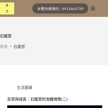
跳
來電快速預約 : 0933464799
至
主
要
內
容
石龍宮
首頁
石龍宮
生活隨筆
反思與成長：石龍宮的泡麵情懷(二)