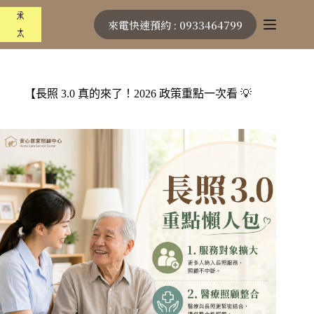
跳
來電快速預約 : 0933464799
至
主
要
內
容
【長照 3.0 真的來了！2026 政策重點一次看 💡