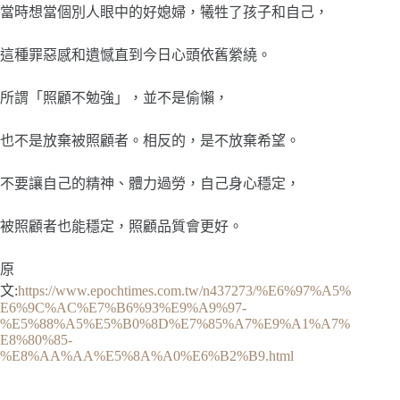
當時想當個別人眼中的好媳婦，犧牲了孩子和自己，
這種罪惡感和遺憾直到今日心頭依舊縈繞。
所謂「照顧不勉強」，並不是偷懶，
也不是放棄被照顧者。相反的，是不放棄希望。
不要讓自己的精神、體力過勞，自己身心穩定，
被照顧者也能穩定，照顧品質會更好。
原
文:
https://www.epochtimes.com.tw/n437273/%E6%97%A5%
E6%9C%AC%E7%B6%93%E9%A9%97-
%E5%88%A5%E5%B0%8D%E7%85%A7%E9%A1%A7%
E8%80%85-
%E8%AA%AA%E5%8A%A0%E6%B2%B9.html