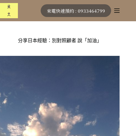
跳
來電快速預約 : 0933464799
至
主
要
內
容
分享日本經驗：別對照顧者 說「加油」