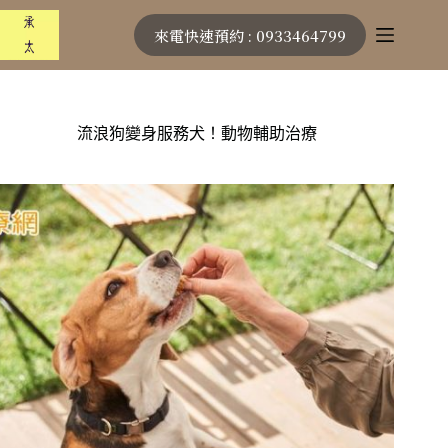
跳
來電快速預約 : 0933464799
至
主
要
內
容
流浪狗變身服務犬！動物輔助治療