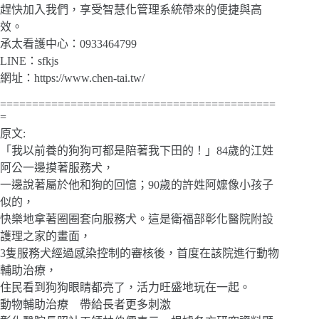
趕快加入我們，享受智慧化管理系統帶來的便捷與高
效。
承太看護中心：0933464799
LINE：sfkjs
網址：https://www.chen-tai.tw/
===========================================
=
原文:
「我以前養的狗狗可都是陪著我下田的！」84歲的江姓
阿公一邊摸著服務犬，
一邊說著屬於他和狗的回憶；90歲的許姓阿嬤像小孩子
似的，
快樂地拿著圈圈套向服務犬。這是衛福部彰化醫院附設
護理之家的畫面，
3隻服務犬經過感染控制的審核後，首度在該院進行動物
輔助治療，
住民看到狗狗眼睛都亮了，活力旺盛地玩在一起。
動物輔助治療 帶給長者更多刺激