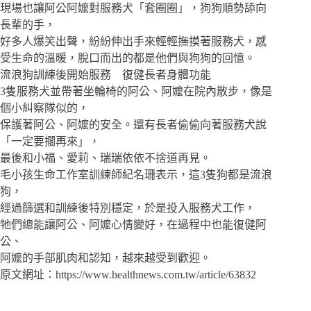
現場也讓阿公阿嬤對服務犬「套圈圈」，狗狗順勢舔向
長輩的手，
好多人爆笑出聲，紛紛伸出手來輕輕撫摸著服務犬，感
受生命的溫暖，脫口而出的都是他們與狗狗的回憶。
流浪狗訓練後開始服務 復健長者身體功能
3隻服務犬並帶著坐輪椅的阿公、阿嬤在院內散步，像是
個小糾察隊似的，
保護著阿公、阿嬤的安全。還有長者偷偷向著服務犬說
「一定要擱再來」，
最後和小福、愛莉、瑞瑞依依不捨道再見。
毛小孩生命工作室訓練師紀名珊表示，這3隻狗都是流浪
狗，
經過篩選和訓練後特別穩定，於是投入服務犬工作，
牠們總能讓阿公、阿嬤心情變好，在過程中也能復健阿
公、
阿嬤的手部肌肉和認知，越來越受到歡迎。
原文網址：https://www.healthnews.com.tw/article/63832