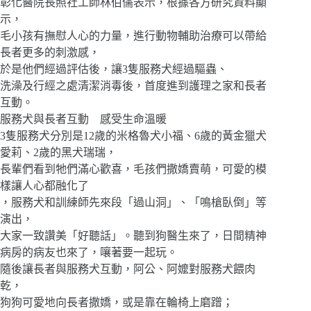
彰化醫院長照社工師林伯儒表示，根據各方研究資料顯
示，
毛小孩有撫慰人心的力量，進行動物輔助治療可以帶給
長者更多的刺激感，
於是他們經過評估後，讓3隻服務犬經過驅蟲、
洗澡及行經之處清潔消毒後，首度進到護理之家和長者
互動。
服務犬與長者互動 感受生命溫暖
3隻服務犬分別是12歲的米格魯犬小福、6歲的黃金獵犬
愛莉、2歲的黑犬瑞瑞，
長輩們看到牠們滿心歡喜，毛孩們撒嬌賣萌，可愛的模
樣讓人心都融化了
，服務犬和訓練師先來段「過山洞」、「鳴槍臥倒」等
演出，
大家一致讚美「好聽話」。聽到狗醫生來了，日間精神
病房的病友也來了，嚷著要一起玩。
隨後讓長者與服務犬互動，阿公、阿嬤對服務犬餵肉
乾，
狗狗可愛地向長者撒嬌，或是靠在輪椅上磨蹭；