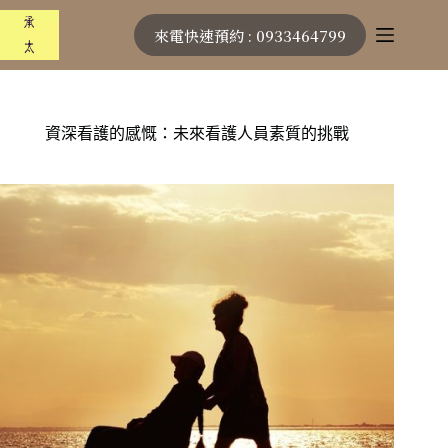
跳
來電快速預約 : 0933464799
至
主
要
內
容
資深看護的感慨：未來看護人員素質的挑戰