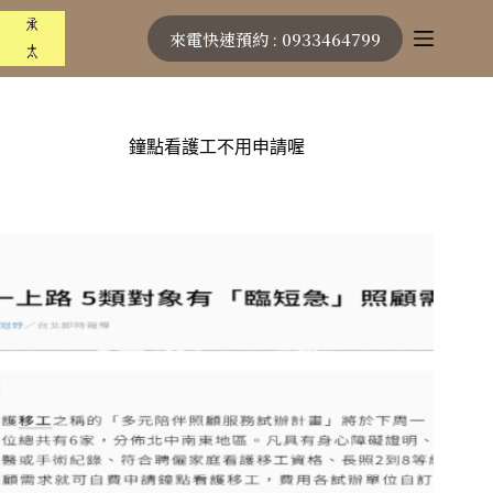
跳
來電快速預約 : 0933464799
至
主
要
內
容
鐘點看護工不用申請喔