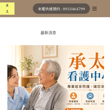
跳
來電快速預約 : 0933464799
至
主
要
內
容
最新消息