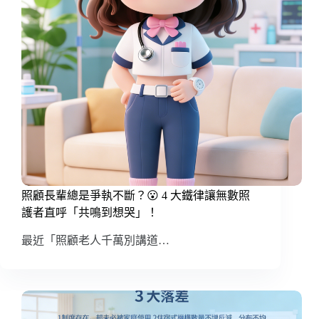
照顧長輩總是爭執不斷？😮 4 大鐵律讓無數照
護者直呼「共鳴到想哭」！
最近「照顧老人千萬別講道…