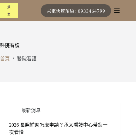
跳
來電快速預約 : 0933464799
至
主
要
內
容
醫院看護
首頁
醫院看護
最新消息
2026 長照補助怎麼申請？承太看護中心帶您一
次看懂