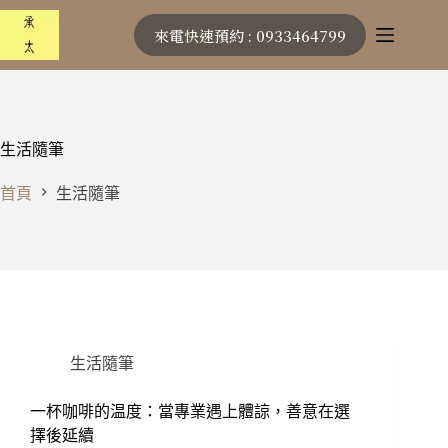
跳
來電快速預約 : 0933464799
至
主
要
內
容
生活隨筆
首頁
生活隨筆
生活隨筆
一杯咖啡的温度：當專業遇上體諒，善意在選
擇後延續