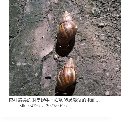
夜裡路邊的兩隻蝸牛，緩緩爬過潮濕的地面…
sfkjs04726
2025/09/16